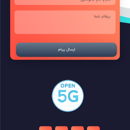
Open 5G
Open 5G بستری استاندارد برای ارائه و یکپارچه‌سازی APIهای باز در شبکه‌های مخابراتی است. هدف ما ایجاد زیرساختی یکپارچه و مبتنی بر همکاری میان اپراتورها، توسعه‌دهندگان و ارائه‌دهندگان خدمات دیجیتال است تا دسترسی به قابلیت‌های شبکه 5G ساده، ایمن و مقیاس‌پذیر باشد.