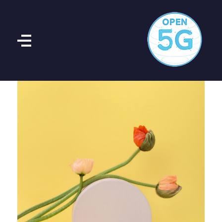
Open 5G
Open 5G بستری استاندارد برای ارائه و یکپارچه‌سازی APIهای باز در شبکه‌های مخابراتی است. هدف ما ایجاد زیرساختی یکپارچه و مبتنی بر همکاری میان اپراتورها، توسعه‌دهندگان و ارائه‌دهندگان خدمات دیجیتال است تا دسترسی به قابلیت‌های شبکه 5G ساده، ایمن و مقیاس‌پذیر باشد.