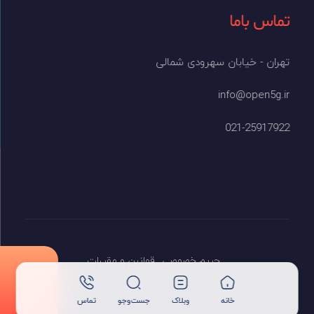
تماس باما
تهران - خیابان سهرودی شمالی
info@open5g.ir
021-25917922
حریم خصوصی
قوانین و مقررات
© تمام حقوق این وب سایت متعلق به open5G می‌باشد.
خانه
وبلاک
جست‌وجو
تماس